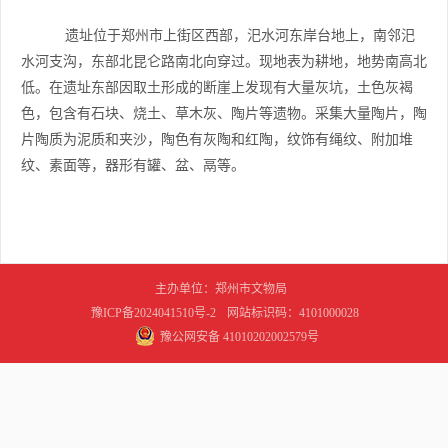
遗址位于郑州市上街区西部，汜水河东岸台地上，南邻汜
水河支沟，东部北昆仑路南北向穿过。现地表为耕地，地势南高北
低。在遗址东部因取土形成的断崖上发现有大量灰坑，土色灰褐
色，包含有石块、烧土、草木灰、陶片等遗物。采集大量陶片，陶
片陶质为泥质和夹沙，陶色有灰陶和红陶，纹饰有绳纹、附加堆
纹、素面等，器形有罐、盆、鬲等。
主办单位：郑州市文物局
豫ICP备2024041510号-2
网站标识码：4101000028
豫公网安备 41010202002579号